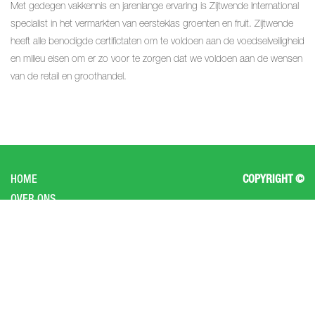
Met gedegen vakkennis en jarenlange ervaring is Zijtwende International
specialist in het vermarkten van eersteklas groenten en fruit. Zijtwende
heeft alle benodigde certifictaten om te voldoen aan de voedselveiligheid
en milieu eisen om er zo voor te zorgen dat we voldoen aan de wensen
van de retail en groothandel.
HOME
COPYRIGHT ©
OVER ONS
PRODUCTEN
CONTACT
HOME
HOME